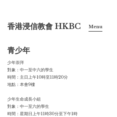
Skip
香港浸信教會 HKBC
to
Menu
content
青少年
少年崇拜
對象：中一至中六的學生
時間：主日上午10時至11時20分
地點：本會9樓
少年生命成長小組
對象：中一至六的學生
時間：星期日上午11時30分至下午1時