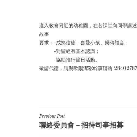
進入教會附近的幼稚園，在各課堂向同學講述
故事
要求︰-成熟信徒，喜愛小孩、樂傳福音；
-對聖經有基本認識；
-協助推行節日活動。
敬請代禱，請與歐陽潔彩幹事聯絡 2840278
Post
Previous Post
聯絡委員會－招待司事招募
navigation