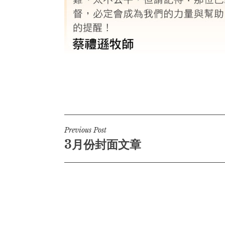
Post
Previous Post
3月份封面文章
navigation