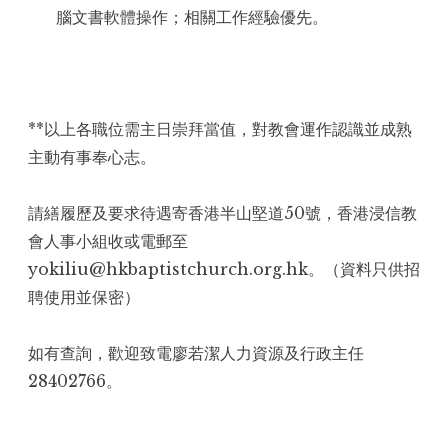
腦文書軟體操作；相關工作經驗優先。
**以上各職位需主日崇拜當值，對教會運作認識並成熟
主動有事奉心志。
請繕履歷及要求待遇寄香港半山堅道50號，香港浸信教
會人事小組收或電郵至
yokiliu@hkbaptistchurch.org.hk。（資料只供招
聘使用並保密）
如有查詢，歡迎致電廖若潔人力資源及行政主任
28402766。