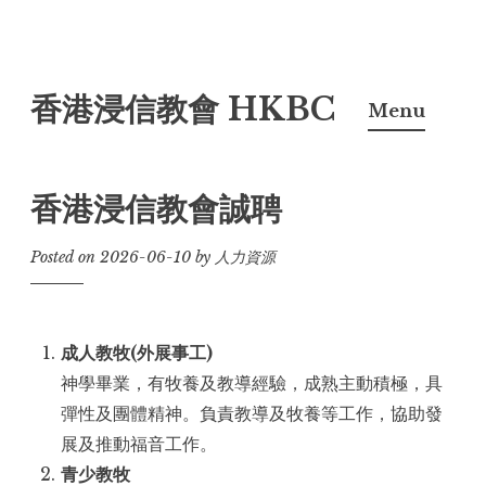
Skip
香港浸信教會 HKBC
to
Menu
content
香港浸信教會誠聘
Posted on
2026-06-10
by
人力資源
成人教牧(外展事工)
神學畢業，有牧養及教導經驗，成熟主動積極，具
彈性及團體精神。負責教導及牧養等工作，協助發
展及推動福音工作。
青少教牧