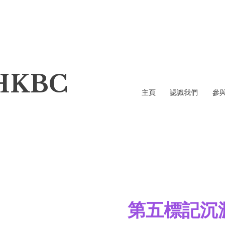
HKBC
主頁
認識我們
參
第五標記沉