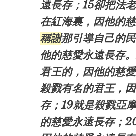
遠長存；15卻把法
在
紅海
裏，因他的慈
稱謝
那引導自己的民
他的慈愛永遠長存。
君王的，因他的慈愛
殺戮有名的君王，因
存；19就是殺戮
亞
的慈愛永遠長存；2