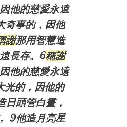
因他的慈愛永遠
大奇事的，因他
稱謝
那用智慧造
遠長存。6
稱謝
因他的慈愛永遠
大光的，因他的
造日頭管白晝，
。9他造月亮星