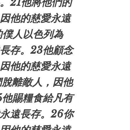
。21他將他們的
因他的慈愛永遠
的僕人
以色列
為
長存。23他顧念
因他的慈愛永遠
們脫離敵人，因他
5他賜糧食給凡有
永遠長存。26你