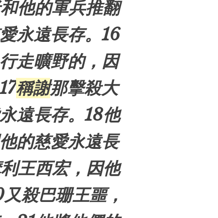
老和他的軍兵推翻
愛永遠長存。16
行走曠野的，因
17
稱謝
那擊殺大
永遠長存。18他
他的慈愛永遠長
摩利
王
西宏
，因他
0又殺
巴珊
王
噩
，