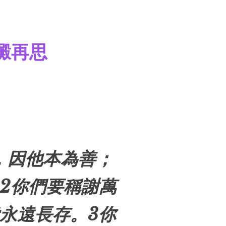
澱再思
，因他本為善；
2你們要稱謝萬
永遠長存。3你