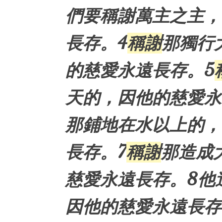
們要稱謝萬主之主，
長存。4
稱謝
那獨行
的慈愛永遠長存。5
天的，因他的慈愛永
那鋪地在水以上的，
長存。7
稱謝
那造成
慈愛永遠長存。8他
因他的慈愛永遠長存