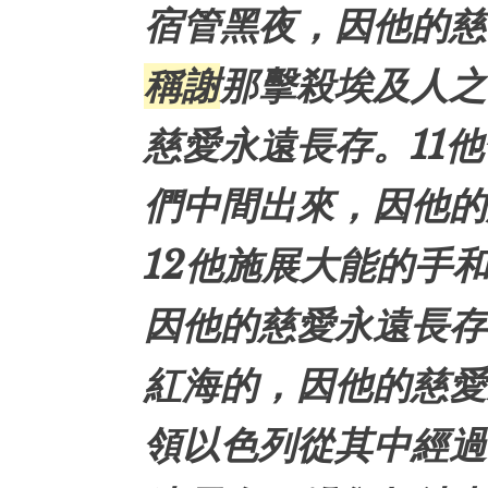
宿管黑夜，因他的慈
稱謝
那擊殺
埃及
人之
慈愛永遠長存。11他
們中間出來，因他的
12他施展大能的手
因他的慈愛永遠長存
紅海
的，因他的慈愛
領
以色列
從其中經過