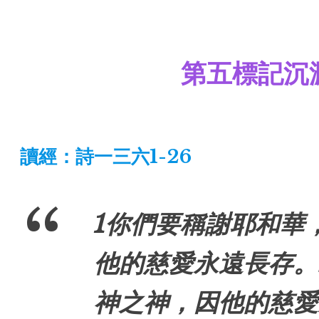
第五標記沉
讀經：詩一三六1-26
1你們要稱謝耶和華
他的慈愛永遠長存。
神之神，因他的慈愛