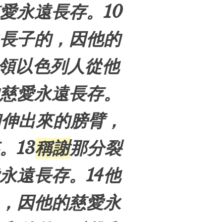
愛永遠長存。10
長子的，因他的
領
以色列
人從他
慈愛永遠長存。
和伸出來的膀臂，
。13
稱謝
那分裂
永遠長存。14他
，因他的慈愛永