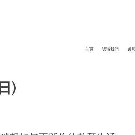
主頁
認識我們
參
日)