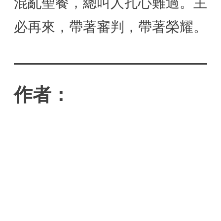
混亂聖餐，總叫人扎心難過。主
必再來，帶著審判，帶著榮耀。
作者：