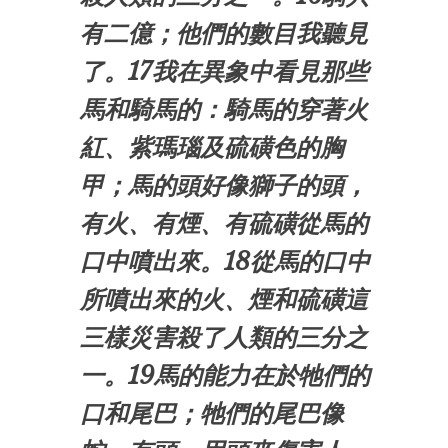
有二億；他們的數目我聽見
了。17我在異象中看見那些
馬和騎馬的：騎馬的穿著火
紅、紫瑪瑙及硫磺色的胸
甲；馬的頭好像獅子的頭，
有火、有煙、有硫磺從馬的
口中噴出來。18從馬的口中
所噴出來的火、煙和硫磺這
三樣災害殺了人類的三分之
一。19馬的能力在於牠們的
口和尾巴；牠們的尾巴像