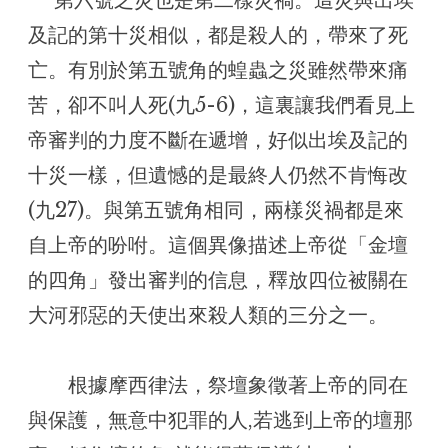
及記的第十災相似，都是殺人的，帶來了死
亡。有別於第五號角的蝗蟲之災雖然帶來痛
苦，卻不叫人死(九5-6)，這裏讓我們看見上
帝審判的力度不斷在遞增，好似出埃及記的
十災一樣，但遺憾的是最終人仍然不肯悔改
(九27)。與第五號角相同，兩樣災禍都是來
自上帝的吩咐。這個異像描述上帝從「金壇
的四角」發出審判的信息，釋放四位被關在
大河邪惡的天使出來殺人類的三分之一。
根據摩西律法，祭壇象徵著上帝的同在
與保護，無意中犯罪的人,若逃到上帝的壇那