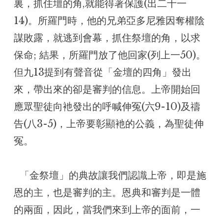
裏，抓住壇的角,就能得著保護(出二十一
14)。所羅門時，他的兄弟亞多尼雅因奪權陰
謀敗露，就逃到會幕，抓住祭壇的角，以求
保命; 結果，所羅門放了他回家(列上一50)。
但九13提到有聲音從「金壇的四角」發出
來，帶出來的卻是審判的信息。上帝開始回
應眾聖徒向衪發出的呼喊伸冤(六9-10)及禱
告(八3-5)，上帝要彰顯衪的公義，為聖徒伸
冤。
「金祭壇」的典故讓我們認識上帝，即是施
恩的主，也是審判的主。恩典和審判是一體
的兩面，因此，當我們來到上帝的面前，一