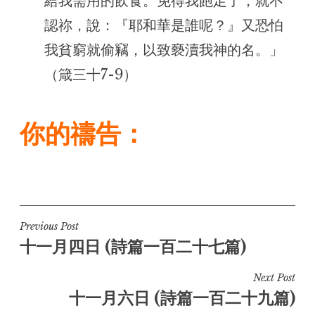
給我需用的飲食。免得我飽足了，就不
認祢，說：『耶和華是誰呢？』又恐怕
我貧窮就偷竊，以致褻瀆我神的名。」
（箴三十7-9）
你的禱告：
Post
Previous Post
十一月四日 (詩篇一百二十七篇)
navigation
Next Post
十一月六日 (詩篇一百二十九篇)