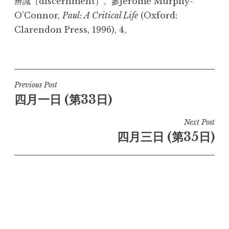
辨識（discernment）。參Jerome Murphy-
O’Connor,
Paul: A Critical Life
(Oxford:
Clarendon Press, 1996), 4。
Post
Previous Post
四月一日 (第33日)
navigation
Next Post
四月三日 (第35日)