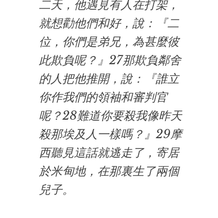
二天，他遇見有人在打架，
就想勸他們和好，說：『二
位，你們是弟兄，為甚麼彼
此欺負呢？』27那欺負鄰舍
的人把他推開，說：『誰立
你作我們的領袖和審判官
呢？28難道你要殺我像昨天
殺那埃及人一樣嗎？』29摩
西聽見這話就逃走了，寄居
於米甸地，在那裏生了兩個
兒子。